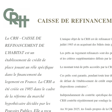
CAISSE DE REFINANCEM
La CRH - CAISSE DE
L'unique objet de la CRH est de refinancer le
juillet 1985 et en acquérant des billets émis
REFINANCEMENT DE
L'HABITAT est un
Les prêts au logement refinancés sont des prê
et les critères supplémentaires définis par l
établissement de crédit de
place jouant un rôle spécifique
Le montant total de prêts accordés par la CR
dans le financement du
Ces prêts sont garantis, pendant toute leur 
logement en France. La CRH a
de défaut de l'établissement de crédit emp
dispositions contraires".
été créée en 1985 dans le cadre
Indépendamment du contrôle spécifique des 
de la réforme du marché
CRH contrôle régulièrement par sondage la co
hypothécaire décidée par les
Au 30 juin 2025, les fonds propres de la C
Pouvoirs Publics. Elle a reçu