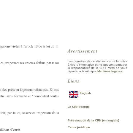
ations visées à l'article 13 de la loi du 11
Avertissement
Les données de ce site vous sont fournies
 respectant les critères définis par la loi
à titre d'information et ne peuvent engager
la responsabilité de la CRH. Merci de vous
reporter à la rubrique
Mentions légales.
Liens
ue
des prêts au logement refinancés
. En cas
English
tis, sans formalité et "nonobstant toutes
La CRH recrute
) par la loi, le service inspection de la
Présentation de la CRH (en anglais)
Cadre juridique
llions d'euros.