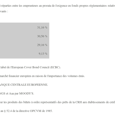
réparties entre les emprunteurs au prorata de l'exigence en fonds propres règlementaires relati
vants :
31,16 %
30,56 %
29,16 %
9,13 %
u label de l'European Cover Bond Council (ECBC).
marché financier européen e
n raison de l'importance des volumes émis.
de la BANQUE CENTRALE EUROPEENNE.
INGS et Aaa par MOODY'S.
 sur les produits des billets à ordre représentatifs des prêts de la CRH aux établissements de créd
isé au § 52.4 de la directive OPCVM de 1985.