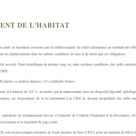
ENT DE L'HABITAT
s prêts au logement consentis par les établissements de crédit actionnaires en émettant des oblig
 par ces établissements dans les mêmes conditions de taux et de durée que ces obligations.
ts assortis d'une hypothèque de premier rang ou, dans certaines conditions, des prêts cautionnés,
a CRH.
H depuis sa création dépasse 115,4 milliards d'euros.
durée et à hauteur de 125 %, au moins, par le nantissement dans un dispositif législatif spécifiq
runteur, les dispositions de la loi permettent à la CRH de devenir propriétaire des prêts nan
opérations de refinancement dévolu à l'Autorité de Contrôle Prudentiel et de Résolution (ACPR
nsistance et la régularité du gage nanti.
RH sont exclusivement constitués de fonds propres de base (CET1) pour un montant de 600,4 mi