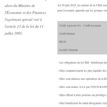
alors du Ministre de
Au 30 juin 2025, les actions de la CRH sont 
pour l'essentiel, apportés par les groupes sui
l'Économie et des Finances
l'agrément spécial visé à
Crédit Agricole SA - Crédit Lyonnais
l'article 13 de la loi du 11
juillet 1985.
Crédit Mutuel
BPCE
Société Générale
- Les obligations de la CRH bénéficient d
- Elles
comptent parmi les plus liquides du 
- Elles sont admises aux opérations 
- Elles sont notées AAA par FITCH RAT
- Elles offrent à leurs porteurs un privilège
- Elles bénéficient du statut dérogatoire v