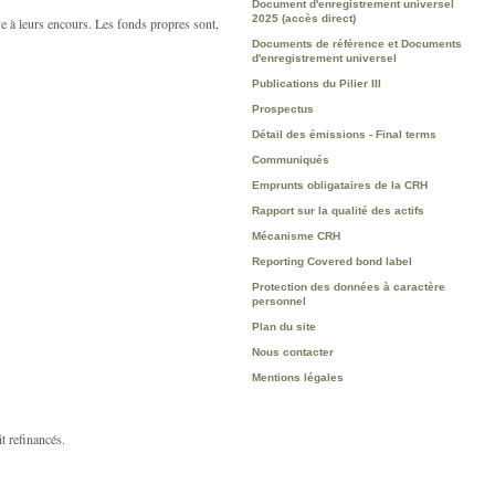
Document d'enregistrement universel
2025 (accès direct)
ve à leurs encours. Les fonds propres sont,
Documents de référence et Documents
d'enregistrement universel
Publications du Pilier III
Prospectus
Détail des émissions - Final terms
Communiqués
Emprunts obligataires de la CRH
Rapport sur la qualité des actifs
Mécanisme CRH
Reporting Covered bond label
Protection des données à caractère
personnel
Plan du site
Nous contacter
Mentions légales
it refinancés.